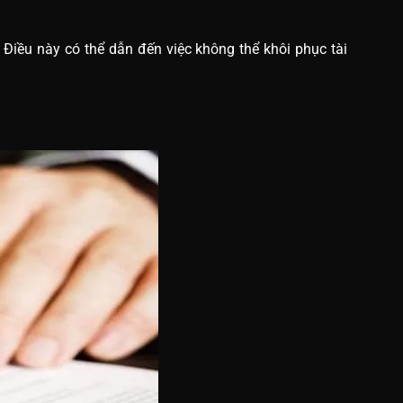
 Điều này có thể dẫn đến việc không thể khôi phục tài