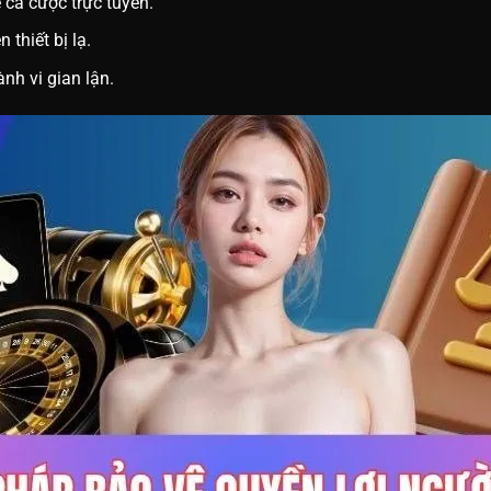
 cá cược trực tuyến.
thiết bị lạ.
nh vi gian lận.