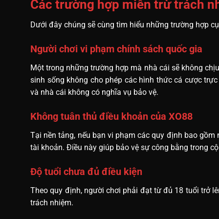
Các trường hợp miễn trừ trách n
Dưới đây chúng sẽ cùng tìm hiểu những trường hợp cụ 
Người chơi vi phạm chính sách quốc gia
Một trong những trường hợp mà nhà cái sẽ không chịu t
sinh sống không cho phép các hình thức cá cược trực t
và nhà cái không có nghĩa vụ bảo vệ.
Không tuân thủ điều khoản của XO88
Tại nền tảng, nếu bạn vi phạm các quy định bao gồm n
tài khoản. Điều này giúp bảo vệ sự công bằng trong c
Độ tuổi chưa đủ điều kiện
Theo quy định, người chơi phải đạt từ đủ 18 tuổi trở
trách nhiệm.