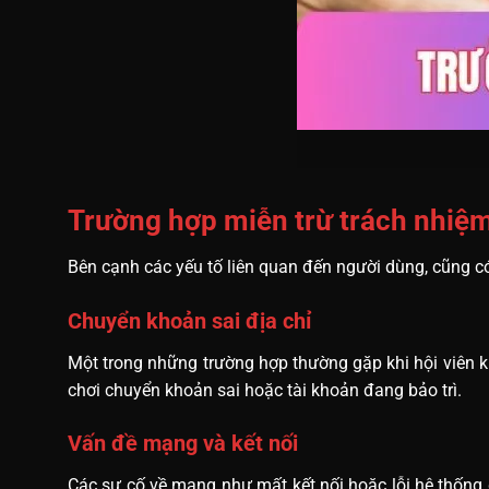
Trường hợp miễn trừ trách nhiệm
Bên cạnh các yếu tố liên quan đến người dùng, cũng 
Chuyển khoản sai địa chỉ
Một trong những trường hợp thường gặp khi hội viên k
chơi chuyển khoản sai hoặc tài khoản đang bảo trì.
Vấn đề mạng và kết nối
Các sự cố về mạng như mất kết nối hoặc lỗi hệ thống