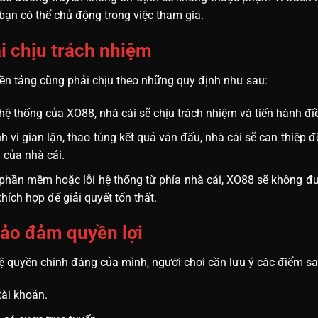
bạn có thể chủ động trong việc tham gia.
i chịu trách nhiệm
ền tảng cũng phải chịu theo những quy định như sau:
hệ thống của XO88, nhà cái sẽ chịu trách nhiệm và tiến hành điều
h vi gian lận, thao túng kết quả ván đấu, nhà cái sẽ can thiệp 
 của nhà cái.
 phần mềm hoặc lỗi hệ thống từ phía nhà cái, XO88 sẽ không đư
ích hợp để giải quyết tổn thất.
bảo đảm quyền lợi
vệ quyền chính đáng của mình, người chơi cần lưu ý các điểm sa
tài khoản.