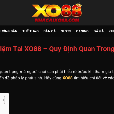
HƯỚNG DẪN
THỂ THAO
BẮN CÁ
SLOTS
CASINO
ĐÁ GÀ
KH
iệm Tại XO88 – Quy Định Quan Trọn
uan trọng mà người chơi cần phải hiểu rõ trước khi tham gia tr
ấn đề pháp lý phát sinh. Hãy cùng
XO88
tìm hiểu chi tiết về cá