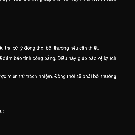
 tra, xử lý đồng thời bồi thường nếu cần thiết.
để đảm bảo tính công bằng. Điều này giúp bảo vệ lợi ích
ợc miễn trừ trách nhiệm. Đồng thời sẽ phải bồi thường
u: