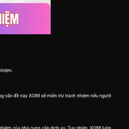
nhiệm.
ong vấn đề này XO88 sẽ miễn trừ trách nhiệm nếu người
nhiệm của nhà cung cấp dịch vụ. Tuy nhiên, XO88 luôn