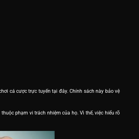
hơi cá cược trực tuyến tại đây. Chính sách này bảo vệ
uộc phạm vi trách nhiệm của họ. Vì thế, việc hiểu rõ