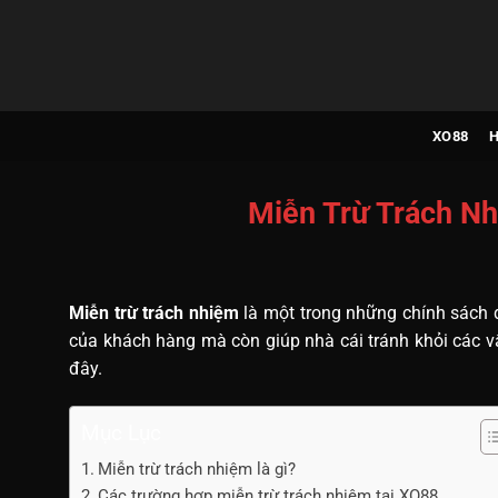
Chuyển
đến
nội
dung
XO88
Miễn Trừ Trách Nh
Miễn trừ trách nhiệm
là một trong những chính sách q
của khách hàng mà còn giúp nhà cái tránh khỏi các v
đây.
Mục Lục
Miễn trừ trách nhiệm là gì?
Các trường hợp miễn trừ trách nhiệm tại XO88