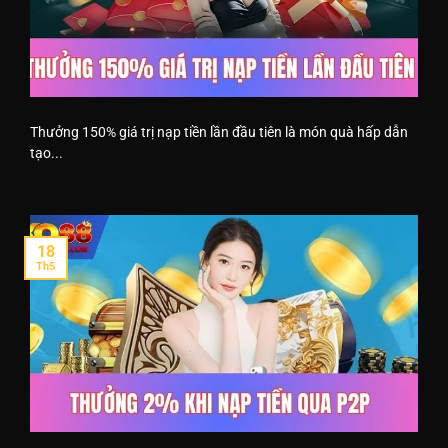
Thưởng 150% giá trị nạp tiền lần đầu tiên là món quà hấp dẫn
tạo...
18
Th5