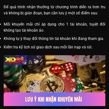
Để quá trình nhận thưởng từ chương trình diễn ra trơn tru
và không bị gián đoạn, bạn cần lưu ý một số điểm sau:
Mỗi khuyến mãi chỉ áp dụng cho 1 tài khoản, tuyệt đối
không tạo tài khoản ảo.
Không tự ý thay đổi thông tin tài khoản khi đang tham gia.
Kiểm tra kỹ lịch sử giao dịch sau mỗi lần nạp và rút.