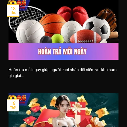
18
Th5
Hoàn trả mỗi ngày giúp người chơi nhân đôi niềm vui khi tham
gia giải...
18
Th5