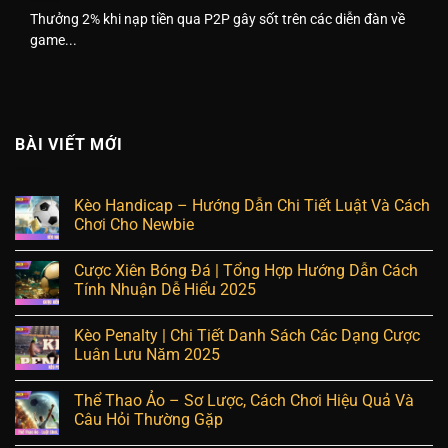
Thưởng 2% khi nạp tiền qua P2P gây sốt trên các diễn đàn về
game...
BÀI VIẾT MỚI
Kèo Handicap – Hướng Dẫn Chi Tiết Luật Và Cách
Chơi Cho Newbie
Cược Xiên Bóng Đá | Tổng Hợp Hướng Dẫn Cách
Tính Nhuận Dễ Hiểu 2025
Kèo Penalty | Chi Tiết Danh Sách Các Dạng Cược
Luân Lưu Năm 2025
Thể Thao Ảo – Sơ Lược, Cách Chơi Hiệu Quả Và
Câu Hỏi Thường Gặp