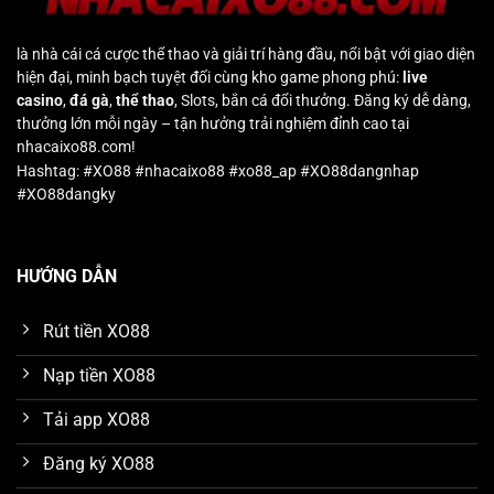
là nhà cái cá cược thể thao và giải trí hàng đầu, nổi bật với giao diện
hiện đại, minh bạch tuyệt đối cùng kho game phong phú:
live
casino
,
đá gà
,
thể thao
, Slots, bắn cá đổi thưởng. Đăng ký dễ dàng,
thưởng lớn mỗi ngày – tận hưởng trải nghiệm đỉnh cao tại
nhacaixo88.com!
Hashtag: #XO88 #nhacaixo88 #xo88_ap #XO88dangnhap
#XO88dangky
HƯỚNG DẪN
Rút tiền XO88
Nạp tiền XO88
Tải app XO88
Đăng ký XO88