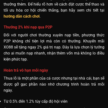
thưởng thêm. Để hiểu rõ hơn về cách đặt cược thể thao và
tối ưu hóa cơ hội chiến thắng, bạn hãy xem chi tiết tại
hướng dẫn cách chơi
.
Thưởng 2% khi nạp qua P2P
Đối với người chơi thường xuyên nạp tiền, phương thức
P2P không chỉ tiện lợi mà còn có thưởng. Khuyến mãi
XO88 sẽ tặng ngay 2% giá trị nạp. Đây là lựa chọn lý tưởng
cho ai muốn nạp nhanh, nhận thêm vốn mà không lo điều
kiện phức tạp.
Hoàn trả vô hạn mỗi ngày
Thua lỗ là một phần của cá cược nhưng tại nhà cái, bạn sẽ
được gỡ gạc phần nào nhờ chương trình hoàn trả mỗi
ngày.
Từ 0.5% đến 1.2% tùy cấp độ hội viên