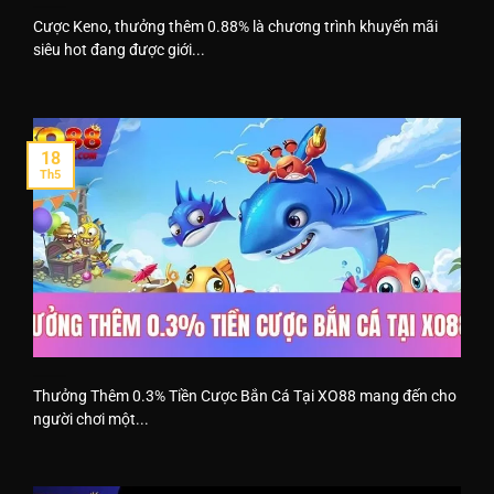
Cược Keno, thưởng thêm 0.88% là chương trình khuyến mãi
siêu hot đang được giới...
18
Th5
Thưởng Thêm 0.3% Tiền Cược Bắn Cá Tại XO88 mang đến cho
người chơi một...