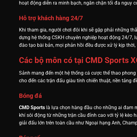
hoạt động diễn ra minh bạch, ngăn chặn tối đa nguy cơ r
Hỗ trợ khách hàng 24/7
Khi tham gia, người chơi đôi khi sẽ gặp phải những t
dựng hệ thống CSKH chuyên nghiệp hoạt động 24/7, lu
đào tạo bài bản, mọi phản hồi đều được xử lý kịp thời,
Các bộ môn có tại CMD Sports 
Sảnh mang đến một hệ thống cá cược thể thao phong 
cho đến các trận đấu giàu tính chiến thuật, nền tảng 
Bóng đá
CMD Sports
là lựa chọn hàng đầu cho những ai đam mê
khí sôi động từ những trận cầu đỉnh cao với tỷ lệ kèo
giải đấu lớn trên toàn cầu như Ngoại hạng Anh, Cham