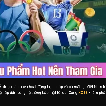
Á, được cấp phép hoạt động hợp pháp và có mặt tại Việt Nam 
ệ hấp dẫn cùng hệ thống bảo mật tối ưu. Cùng
XO88
khám phá 