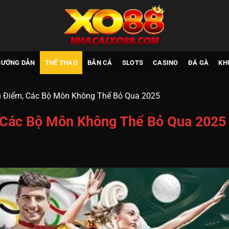
HƯỚNG DẪN
THỂ THAO
BẮN CÁ
SLOTS
CASINO
ĐÁ GÀ
KH
 Điểm, Các Bộ Môn Không Thể Bỏ Qua 2025
 Các Bộ Môn Không Thể Bỏ Qua 2025