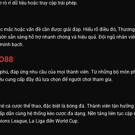
ò rỉ dữ liệu hoặc truy cập trái phép.
hắc mắc hoặc vấn đề cần được giải đáp. Hiểu rõ điều đó, Thương
ôn sẵn sàng hỗ trợ nhanh chóng và hiệu quả. Đội ngũ nhân vi
 minh bạch.
XO88
phú, đáp ứng nhu cầu của mọi thành viên. Từ những bộ môn p
đều cung cấp đầy đủ lựa chọn để người chơi tham gia.
 cá cược thể thao, đặc biệt là bóng đá. Thành viên tận hưởng
 hấp dẫn cùng hệ thống kèo cược đa dạng. Nền tảng liên tục cập 
pions League, La Liga đến World Cup.