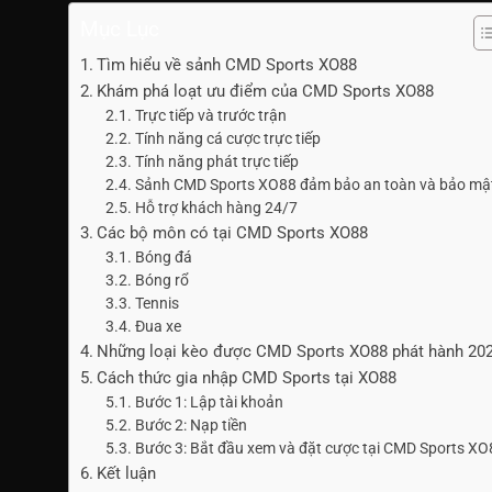
Mục Lục
Tìm hiểu về sảnh CMD Sports XO88
Khám phá loạt ưu điểm của CMD Sports XO88
Trực tiếp và trước trận
Tính năng cá cược trực tiếp
Tính năng phát trực tiếp
Sảnh CMD Sports XO88 đảm bảo an toàn và bảo mậ
Hỗ trợ khách hàng 24/7
Các bộ môn có tại CMD Sports XO88
Bóng đá
Bóng rổ
Tennis
Đua xe
Những loại kèo được CMD Sports XO88 phát hành 20
Cách thức gia nhập CMD Sports tại XO88
Bước 1: Lập tài khoản
Bước 2: Nạp tiền
Bước 3: Bắt đầu xem và đặt cược tại CMD Sports XO
Kết luận