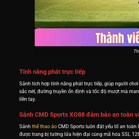
Th
Tính năng phát trực tiếp
Sảnh tích hợp tính năng phát trực tiếp, giúp người chơ
sắc nét, đường truyền ổn định và tốc độ mượt mà man
liền tay.
Sảnh CMD Sports XO88 đảm bảo an toàn v
Sảnh
thể thao ảo
CMD Sports luôn đặt yếu tố an toàn 
được trang bị tường lửa hiện đại cùng mã hóa SSL 128-b