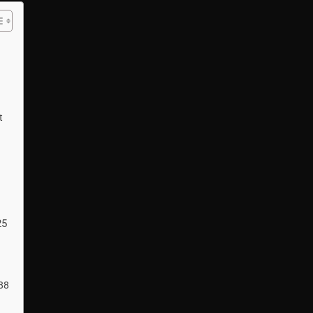
t
25
88