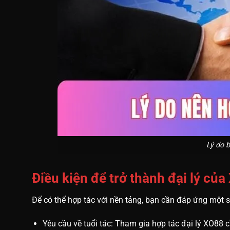
Lý do 
Điều kiện để trở thành đại lý củ
Để có thể hợp tác với nền tảng, bạn cần đáp ứng một 
Yêu cầu về tuổi tác: Tham gia hợp tác đại lý XO88 cầ