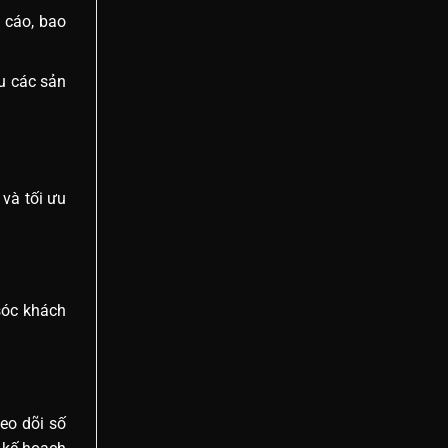
g cáo, bao
ệu các sản
 và tối ưu
sóc khách
eo dõi số