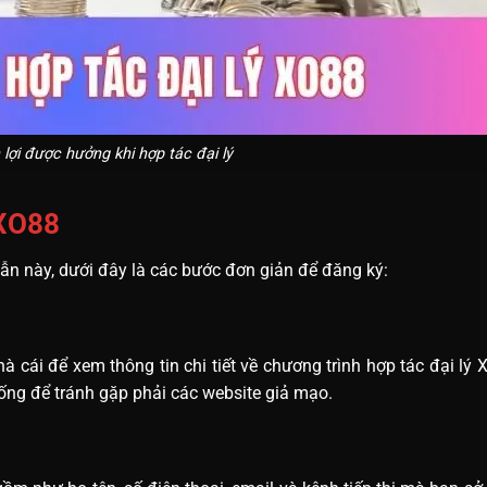
lợi được hưởng khi hợp tác đại lý
 XO88
ẫn này, dưới đây là các bước đơn giản để đăng ký:
à cái để xem thông tin chi tiết về chương trình hợp tác đại lý
ống để tránh gặp phải các website giả mạo.