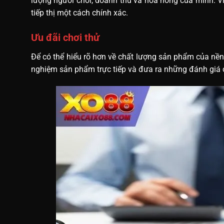
lượng người chơi, doanh thu và hoa hồng của mình. Vi
tiếp thị một cách chính xác.
Ưu đãi chơi thử
Để có thể hiểu rõ hơn về chất lượng sản phẩm của nền 
nghiệm sản phẩm trực tiếp và đưa ra những đánh giá ch