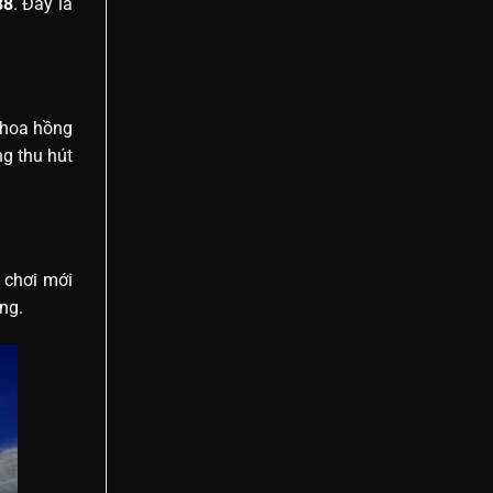
88
. Đây là
n hoa hồng
ng thu hút
i chơi mới
ng.