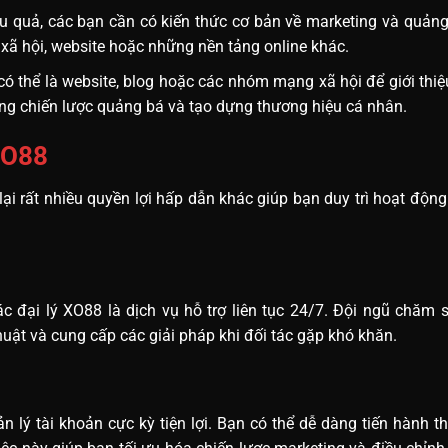
iệu quả, các bạn cần có kiến thức cơ bản về marketing và quản
ã hội, website hoặc những nền tảng online khác.
 có thể là website, blog hoặc các nhóm mạng xã hội để giới thi
g chiến lược quảng bá và tạo dựng thương hiệu cá nhân.
 XO88
i rất nhiều quyền lợi hấp dẫn khác giúp bạn duy trì hoạt động
 đại lý XO88 là dịch vụ hỗ trợ liên tục 24/7. Đội ngũ chăm 
huật và cung cấp các giải pháp khi đối tác gặp khó khăn.
lý tài khoản cực kỳ tiện lợi. Bạn có thể dễ dàng tiến hành th