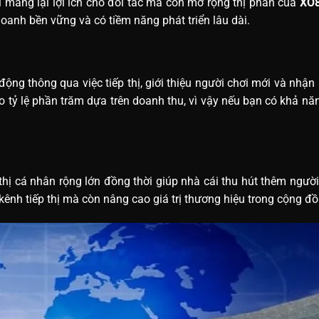
 mang lại lợi ích cho đối tác mà còn mở rộng thị phần của
XO
oanh bền vững và có tiềm năng phát triển lâu dài.
ộng thông qua việc tiếp thị, giới thiệu người chơi mới và nhậ
 tỷ lệ phần trăm dựa trên doanh thu, vì vậy nếu bạn có khả nă
thị cá nhân rộng lớn đồng thời giúp nhà cái thu hút thêm ngườ
kênh tiếp thị mà còn nâng cao giá trị thương hiệu trong cộng đồ