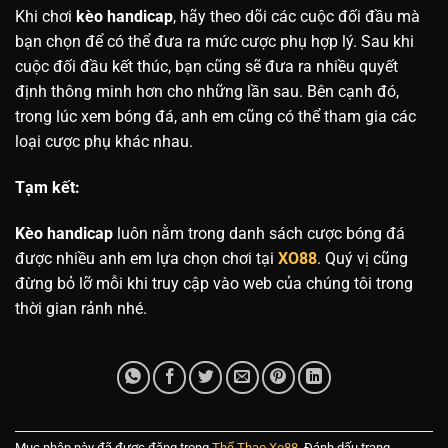
Khi chơi
kèo handicap
, hãy theo dõi các cuộc đối đầu mà
bạn chọn để có thể đưa ra mức cược phụ hợp lý. Sau khi
cuộc đối đầu kết thúc, bạn cũng sẽ đưa ra nhiều quyết
định thông minh hơn cho những lần sau. Bên cạnh đó,
trong lúc xem bóng đá, anh em cũng có thể tham gia các
loại cược phụ khác nhau.
Tạm kết:
Kèo handicap
luôn nằm trong danh sách cược bóng đá
được nhiều anh em lựa chọn chơi tại
XO88
. Quý vị cũng
đừng bỏ lỡ mỗi khi truy cập vào web của chúng tôi trong
thời gian rảnh nhé.
Mục nhập này đã được đăng trong
Thể Thao Xo88
. Đánh dấu trang