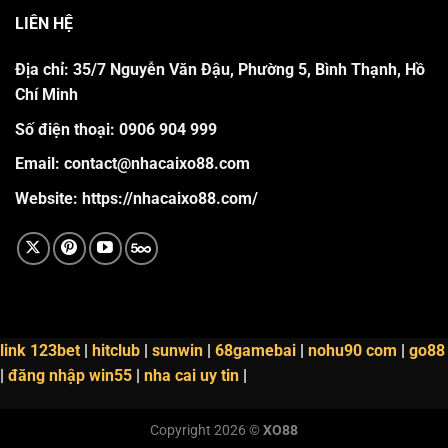
LIÊN HỆ
Địa chỉ: 35/7 Nguyễn Văn Đậu, Phường 5, Bình Thạnh, Hồ
Chí Minh
Số điện thoại: 0906 904 999
Email:
contact@nhacaixo88.com
Website:
https://nhacaixo88.com/
link 123bet
|
hitclub
|
sunwin
|
68gamebai
|
nohu90 com
|
go88
|
đăng nhập win55
|
nha cai uy tin
|
Copyright 2026 ©
XO88