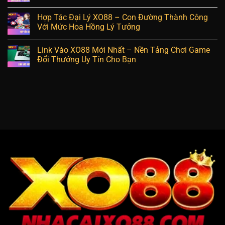
Hợp Tác Đại Lý XO88 – Con Đường Thành Công
Với Mức Hoa Hồng Lý Tưởng
Link Vào XO88 Mới Nhất – Nền Tảng Chơi Game
Đổi Thưởng Uy Tín Cho Bạn