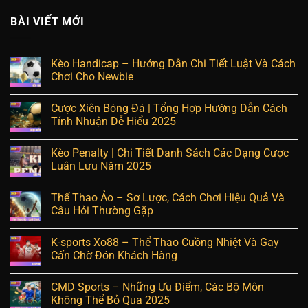
BÀI VIẾT MỚI
Kèo Handicap – Hướng Dẫn Chi Tiết Luật Và Cách
Chơi Cho Newbie
Cược Xiên Bóng Đá | Tổng Hợp Hướng Dẫn Cách
Tính Nhuận Dễ Hiểu 2025
Kèo Penalty | Chi Tiết Danh Sách Các Dạng Cược
Luân Lưu Năm 2025
Thể Thao Ảo – Sơ Lược, Cách Chơi Hiệu Quả Và
Câu Hỏi Thường Gặp
K-sports Xo88 – Thể Thao Cuồng Nhiệt Và Gay
Cấn Chờ Đón Khách Hàng
CMD Sports – Những Ưu Điểm, Các Bộ Môn
Không Thể Bỏ Qua 2025