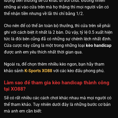
lượng tiền thưởng sẽ có khác đi đôi chút. Đương nhiên
những ai vào cửa trên mà họ thắng thì mọi người vẫn có
thể nhận tiền nhưng về lãi thì chỉ bằng 1/2.
Cho nên để có thể ăn toàn bộ thưởng, thì cửa trên sẽ phải
ghi với cách biệt ít nhất là 2 bàn. Dù vậy, tỷ lệ 0.5 xuất hiện
tức là đôi bên cũng đã có những sự chênh lệch nhất định.
Cửa cược này cũng là một trong những loại
kèo handicap
được anh em yêu thích nhất thời gian qua.
Ngoài ra, để chọn thêm nhiều kèo ngon, bạn hãy tham
khảo sảnh
K-Sports XO88
với các kèo đấu phong phú.
Làm sao để tham gia kèo handicap thành công
tại XO88?
Sẽ có rất nhiều các cách chơi khác nhau mà mọi người có
thể tham khảo. Tuy nhiên dưới đây là những bước cơ bản
mà anh em cần biết: