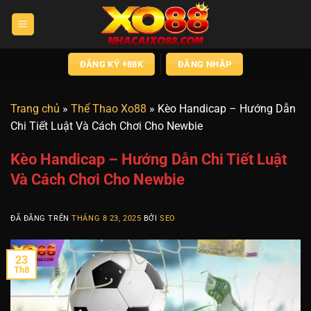
Chuyển
đến
nội
dung
ĐĂNG KÝ +88K
ĐĂNG NHẬP
Trang chủ
»
Thể Thao Xo88
»
Kèo Handicap – Hướng Dẫn
Chi Tiết Luật Và Cách Chơi Cho Newbie
Kèo Handicap – Hướng Dẫn Chi Tiết Luật
Và Cách Chơi Cho Newbie
ĐÃ ĐĂNG TRÊN
THÁNG 8 23, 2025
BỞI
SEO
23
Th8