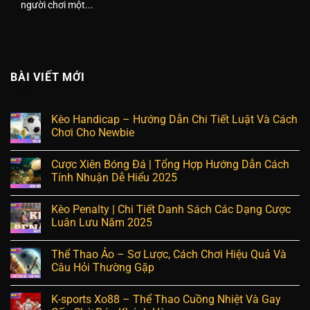
người chơi một...
BÀI VIẾT MỚI
Kèo Handicap – Hướng Dẫn Chi Tiết Luật Và Cách
Chơi Cho Newbie
Cược Xiên Bóng Đá | Tổng Hợp Hướng Dẫn Cách
Tính Nhuận Dễ Hiểu 2025
Kèo Penalty | Chi Tiết Danh Sách Các Dạng Cược
Luân Lưu Năm 2025
Thể Thao Ảo – Sơ Lược, Cách Chơi Hiệu Quả Và
Câu Hỏi Thường Gặp
K-sports Xo88 – Thể Thao Cuồng Nhiệt Và Gay