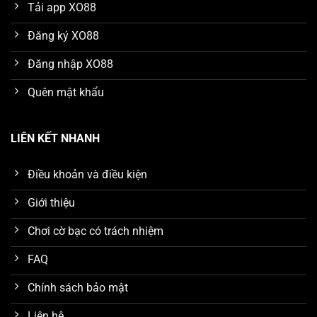
Tải app XO88
Đăng ký XO88
Đăng nhập XO88
Quên mật khẩu
LIÊN KẾT NHANH
Điều khoản và điều kiện
Giới thiệu
Chơi cờ bạc có trách nhiệm
FAQ
Chính sách bảo mật
Liên hệ