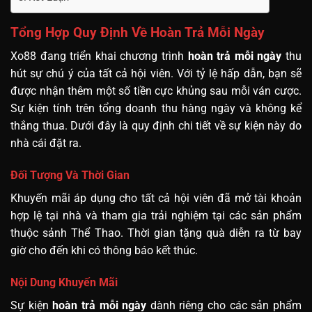
Tổng Hợp Quy Định Về Hoàn Trả Mỗi Ngày
Xo88 đang triển khai chương trình
hoàn trả mỗi ngày
thu
hút sự chú ý của tất cả hội viên. Với tỷ lệ hấp dẫn, bạn sẽ
được nhận thêm một số tiền cực khủng sau mỗi ván cược.
Sự kiện tính trên tổng doanh thu hàng ngày và không kể
thắng thua. Dưới đây là quy định chi tiết về sự kiện này do
nhà cái đặt ra.
Đối Tượng Và Thời Gian
Khuyến mãi áp dụng cho tất cả hội viên đã mở tài khoản
hợp lệ tại nhà và tham gia trải nghiệm tại các sản phẩm
thuộc sảnh Thể Thao. Thời gian tặng quà diễn ra từ bay
giờ cho đến khi có thông báo kết thúc.
Nội Dung Khuyến Mãi
Sự kiện
hoàn trả mỗi ngày
dành riêng cho các sản phẩm