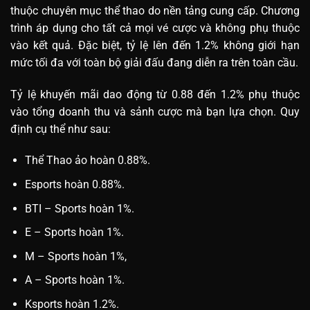
thuộc chuyên mục thể thao do nền tảng cung cấp. Chương
trình áp dụng cho tất cả mọi vé cược và không phụ thuộc
vào kết quả. Đặc biệt, tỷ lệ lên đến 1.2% không giới hạn
mức tối đa với toàn bộ giải đấu đang diễn ra trên toàn cầu.
Tỷ lệ khuyến mãi dao động từ 0.88 đến 1.2% phụ thuộc
vào tổng doanh thu và sảnh cược mà bạn lựa chọn. Quy
định cụ thể như sau:
Thể Thao ảo hoàn 0.88%.
Esports hoàn 0.88%.
BTI – Sports hoàn 1%.
E – Sports hoàn 1%.
M – Sports hoàn 1%,
A – Sports hoàn 1%.
Ksports hoàn 1.2%.