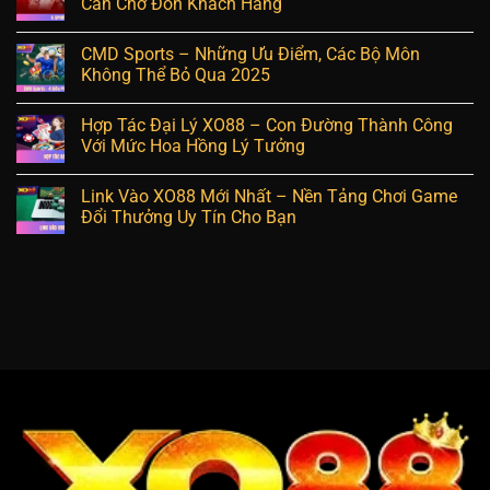
Cấn Chờ Đón Khách Hàng
CMD Sports – Những Ưu Điểm, Các Bộ Môn
Không Thể Bỏ Qua 2025
Hợp Tác Đại Lý XO88 – Con Đường Thành Công
Với Mức Hoa Hồng Lý Tưởng
Link Vào XO88 Mới Nhất – Nền Tảng Chơi Game
Đổi Thưởng Uy Tín Cho Bạn