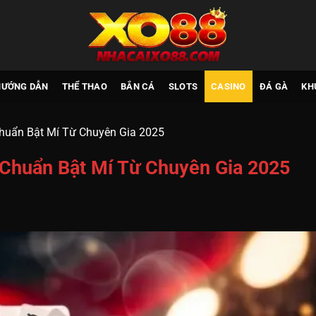
HƯỚNG DẪN
THỂ THAO
BẮN CÁ
SLOTS
CASINO
ĐÁ GÀ
KH
Chuẩn Bật Mí Từ Chuyên Gia 2025
 Chuẩn Bật Mí Từ Chuyên Gia 2025