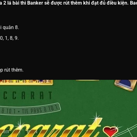
a 2 lá bài thì Banker sẽ được rút thêm khi đạt đủ điều kiện. B
i quân 8.
 1, 8, 9.
p rút thêm.