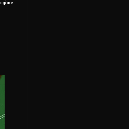
ao gồm: