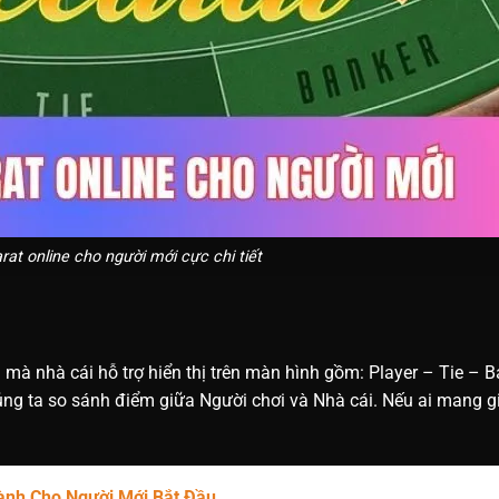
at online cho người mới cực chi tiết
 mà nhà cái hỗ trợ hiển thị trên màn hình gồm: Player – Tie – B
úng ta so sánh điểm giữa Người chơi và Nhà cái. Nếu ai mang giá
Dành Cho Người Mới Bắt Đầu