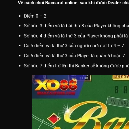
Về cách chơi Baccarat online, sau khi được Dealer chi
Điểm 0 – 2.
Sở hữu 3 điểm và lá bài thứ 3 của Player không phả
Sở hữu 4 điểm và lá thứ 3 của Player không phải là 0,
Có 5 điểm và lá thứ 3 của người chơi đạt từ 4 – 7.
Có 6 điểm và lá thứ 3 của Player là quân 6 hoặc 7.
Sở hữu 7 điểm trở lên thì Banker sẽ không được phé