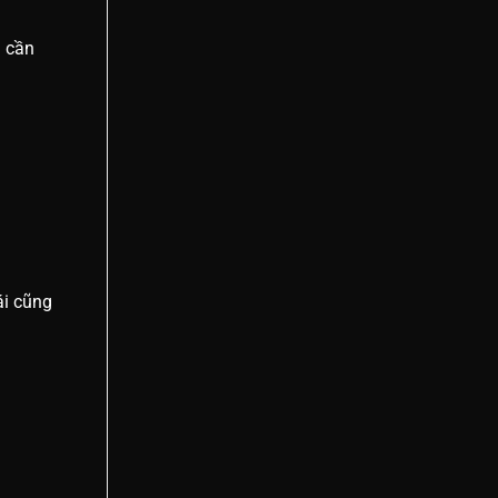
a cần
ái cũng