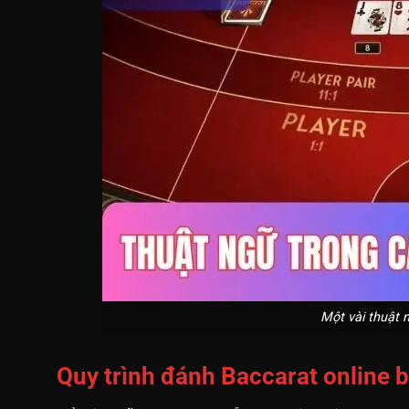
Một vài thuật 
Quy trình đánh Baccarat online b