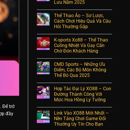
Lưu Năm 2025
Thể Thao Ảo – Sơ Lược,
Cách Chơi Hiệu Quả Và Câu
Hỏi Thường Gặp
K-sports Xo88 – Thể Thao
Cuồng Nhiệt Và Gay Cấn
Chờ Đón Khách Hàng
CMD Sports – Những Ưu
Điểm, Các Bộ Môn Không
Thể Bỏ Qua 2025
Hợp Tác Đại Lý XO88 – Con
Đường Thành Công Với
Mức Hoa Hồng Lý Tưởng
 Để trở
Link Vào XO88 Mới Nhất –
ợp đầy
Nền Tảng Chơi Game Đổi
Thưởng Uy Tín Cho Bạn