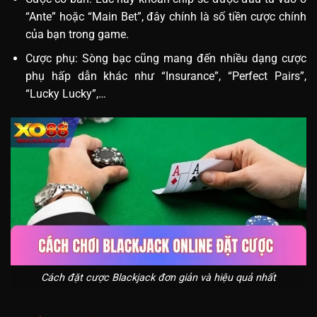
“Ante” hoặc “Main Bet”, đây chính là số tiền cược chính
của bạn trong game.
Cược phụ: Sòng bạc cũng mang đến nhiều dạng cược
phụ hấp dẫn khác như “Insurance”, “Perfect Pairs”,
“Lucky Lucky”,…
Cách đặt cược Blackjack đơn giản và hiệu quả nhất