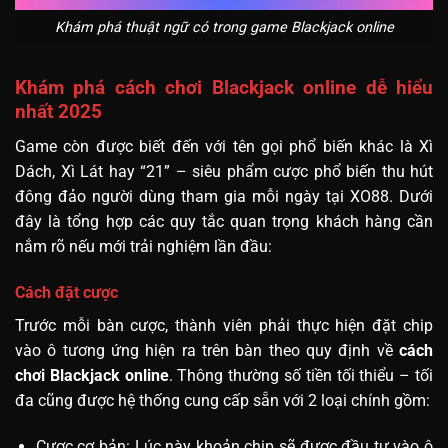
Khám phá thuật ngữ có trong game Blackjack online
Khám phá cách chơi Blackjack online dễ hiểu
nhất 2025
Game còn được biết đến với tên gọi phổ biến khác là Xì
Dách, Xì Lát hay “21” – siêu phẩm cược phổ biến thu hút
đông đảo người dùng tham gia mỗi ngày tại XO88. Dưới
đây là tổng hợp các quy tắc quan trọng khách hàng cần
nắm rõ nếu mới trải nghiệm lần đầu:
Cách đặt cược
Trước mỗi bàn cược, thành viên phải thực hiện đặt chip
vào ô tương ứng hiện ra trên bàn theo quy định về
cách
chơi Blackjack online
. Thông thường số tiền tối thiểu – tối
đa cũng được hệ thống cung cấp sẵn với 2 loại chính gồm:
Cược cơ bản: Lúc này khoản chip sẽ được đầu tư vào ô