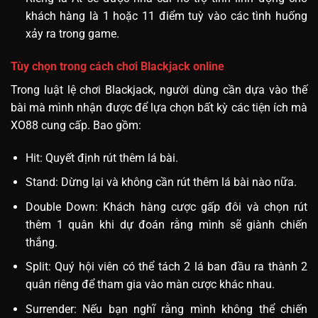
khách hàng là 1 hoặc 11 điểm tuỳ vào các tình huống
xảy ra trong game.
Tùy chọn trong cách chơi Blackjack online
Trong luật lệ chơi Blackjack, người dùng cần dựa vào thế
bài mà mình nhận được để lựa chọn bất kỳ các tiện ích mà
XO88 cung cấp. Bao gồm:
Hit: Quyết định rút thêm lá bài.
Stand: Dừng lại và không cần rút thêm lá bài nào nữa.
Double Down: Khách hàng cược gấp đôi và chọn rút
thêm 1 quân khi dự đoán rằng mình sẽ giành chiến
thắng.
Split: Quý hội viên có thể tách 2 lá ban đầu ra thành 2
quân riêng để tham gia vào màn cược khác nhau.
Surrender: Nếu bạn nghĩ rằng mình không thể chiến