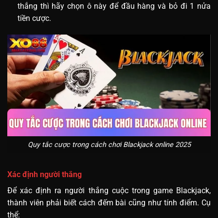
thắng thì hãy chọn ô này để đầu hàng và bỏ đi 1 nửa
tiền cược.
Quy tắc cược trong cách chơi Blackjack online 2025
Xác định người thắng
Để xác định ra người thắng cuộc trong game Blackjack,
thành viên phải biết cách đếm bài cũng như tính điểm. Cụ
thể: