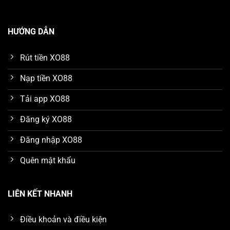
HƯỚNG DẪN
Rút tiền XO88
Nạp tiền XO88
Tải app XO88
Đăng ký XO88
Đăng nhập XO88
Quên mật khẩu
LIÊN KẾT NHANH
Điều khoản và điều kiện