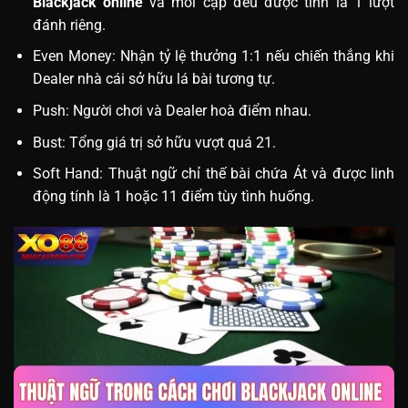
Blackjack online
và mỗi cặp đều được tính là 1 lượt
đánh riêng.
Even Money: Nhận tỷ lệ thưởng 1:1 nếu chiến thắng khi
Dealer nhà cái sở hữu lá bài tương tự.
Push: Người chơi và Dealer hoà điểm nhau.
Bust: Tổng giá trị sở hữu vượt quá 21.
Soft Hand: Thuật ngữ chỉ thế bài chứa Át và được linh
động tính là 1 hoặc 11 điểm tùy tình huống.